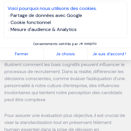
Solution
: Encourager les membres de l'équipe de
Voici pourquoi nous utilisons des cookies.
recrutement à exprimer leurs opinions de manière
Partage de données avec Google
indépendante et à fournir des arguments concrets pour
Cookie fonctionnel
étayer leurs évaluations. Prenez des décisions de
Mesure d'audience & Analytics
recrutement de manière confidentielle pour éviter
l'influence des opinions des autres membres de l'équipe.
Consentements certifiés par
Fermer
Je choisis
Je suis d'accord !
En conclusion, les exemples simplifiés précédemment
illustrent comment les biais cognitifs peuvent influencer le
processus de recrutement. Dans la réalité, différencier les
décisions conscientes, comme évaluer l'adéquation d'une
personnalité à notre culture d'entreprise, des influences
involontaires qui teintent notre perception des candidats
peut être complexe.
Pour assurer une évaluation plus objective, il est crucial de
viser la standardisation tout en préservant l'élément
humain essentiel dans la prise de décision en