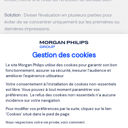
Solution
: Diviser l'évaluation en plusieurs parties pour
éviter de se concentrer uniquement sur les premières ou
dernières impressions.
Effet de Démonstration
Gestion des cookies
Plateforme de Gestion du Consentemen
L'effet de démonstration se produit lorsque le recruteur est
Le site Morgan Philips utilise des cookies pour garantir son bon
influencé par le comportement ou les opinions des autres
fonctionnement, assurer sa sécurité, mesurer l'audience et
membres de l'équipe de recrutement, en particulier ceux
améliorer l'expérience utilisateur.
en position de supériorité hiérarchique.
Votre consentement à l'installation de cookies non-essentiels
est libre. Vous pouvez à tout moment paramétrer vos
préférences. Le refus des cookies non-essentiels n’a aucune
Exemple
: Si un leader de l'équipe exprime une forte
incidence sur votre navigation.
préférence pour un candidat, les autres membres peuvent
Pour modifier vos préférences par la suite, cliquez sur le lien
Axeptio consent
être influencés pour soutenir cette opinion, même s'ils ont
'Cookies' situé dans le pied de page.
leurs propres réserves.
Nous respectons votre vie privée, voici comment.