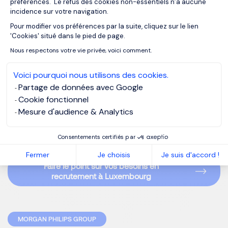
préférences. Le refus des cookies non-essentiels n’a aucune
incidence sur votre navigation.
Morgan Philips Luxembourg
,
cabinet de recrutement
Pour modifier vos préférences par la suite, cliquez sur le lien
Axeptio consent
spécialisé en Banque et Fintech
, accompagne depuis plus
'Cookies' situé dans le pied de page.
de 10 ans les banques du Grand-Duché. Notre
Nous respectons votre vie privée, voici comment.
connaissance terrain des métiers, des attentes
candidates et des enjeux RH nous positionne comme
Voici pourquoi nous utilisons des cookies.
partenaire stratégique
des directions RH et générales.
Partage de données avec Google
Cookie fonctionnel
Vous souhaitez échanger sur votre politique salariale ou un
Mesure d'audience & Analytics
besoin de recrutement ?
Consentements certifiés par
Fermer
Je choisis
Je suis d'accord !
Faire le point sur vos besoins en
recrutement à Luxembourg
MORGAN PHILIPS GROUP