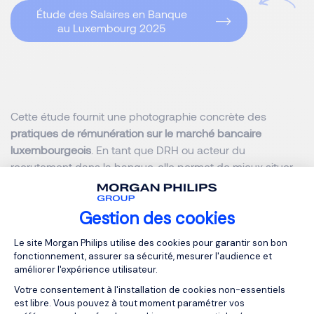
Étude des Salaires en Banque
au Luxembourg 2025
Cette étude fournit une photographie concrète des
pratiques de rémunération sur le marché bancaire
luxembourgeois
. En tant que DRH ou acteur du
recrutement dans la banque, elle permet de mieux situer
votre
positionnement salarial
face à la concurrence,
d’
anticiper les tensions
sur certains profils et d’
affiner votre
Gestion des cookies
stratégie RH
dans un environnement toujours plus
compétitif.
Plateforme de Gestion du Consentemen
Le site Morgan Philips utilise des cookies pour garantir son bon
fonctionnement, assurer sa sécurité, mesurer l'audience et
améliorer l'expérience utilisateur.
Chaque donnée peut contribuer à éclairer vos décisions,
que ce soit dans une logique de
fidélisation
, d’
attractivité
Votre consentement à l'installation de cookies non-essentiels
est libre. Vous pouvez à tout moment paramétrer vos
ou de
restructuration
.