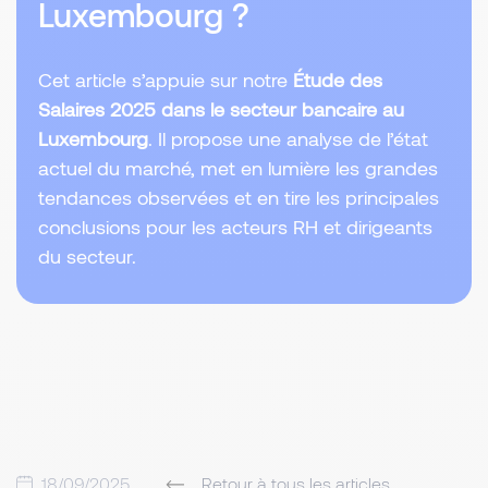
Luxembourg ?
Cet article s’appuie sur notre
Étude des
Salaires 2025 dans le secteur bancaire au
Luxembourg
. Il propose une analyse de l’état
actuel du marché, met en lumière les grandes
tendances observées et en tire les principales
conclusions pour les acteurs RH et dirigeants
du secteur.
18/09/2025
Retour à tous les articles