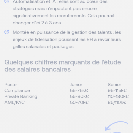
Automatisation et IA : elles sont au cœur des
stratégies mais n’impactent pas encore
significativement les recrutements. Cela pourrait
changer d’ici 2 à 3 ans.
Montée en puissance de la gestion des talents : les
enjeux de fidélisation poussent les RH à revoir leurs
grilles salariales et packages.
Quelques chiffres marquants de l'étude
des salaires bancaires
Poste
Junior
Senior
Compliance
55-75k€
95-115k€
Private Banking
55-80k€
110-180k€
AML/KYC
50-70k€
85/110k€