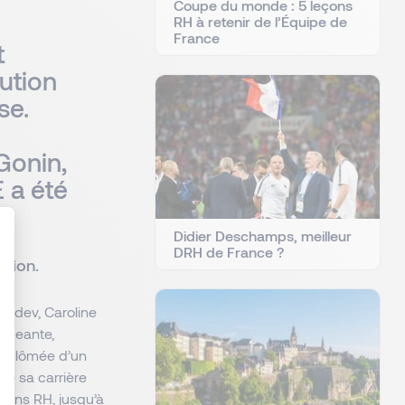
Coupe du monde : 5 leçons
RH à retenir de l’Équipe de
France
t
bution
se.
Gonin,
 a été
Didier Deschamps, meilleur
DRH de France ?
ssion.
: Personnalisez vos Options
nsdev, Caroline
igeante,
Diplômée d’un
ute sa carrière
elons RH, jusqu’à