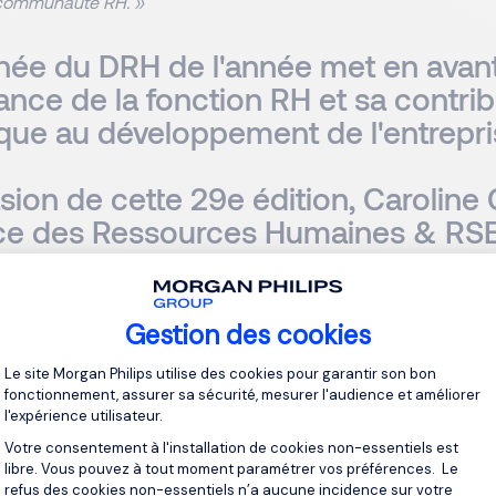
 communauté RH. »
hée du DRH de l'année met en avan
ance de la fonction RH et sa contri
ique au développement de l'entrepri
sion de cette 29e édition, Caroline 
ice des Ressources Humaines & RSE
H de l’année 2025.
ire d’excellence, nourrie par l’engagement et la transmi
Gestion des cookies
Plateforme de Gestion du Consentement 
Le site Morgan Philips utilise des cookies pour garantir son bon
De l’usine de La Hague au siège de Tra
fonctionnement, assurer sa sécurité, mesurer l'audience et améliorer
Gonin incarne depuis 30 ans une RH ex
l'expérience utilisateur.
visionnaire et profondément humaine. 
Votre consentement à l'installation de cookies non-essentiels est
DESS de droit social à Paris 2, elle déb
libre. Vous pouvez à tout moment paramétrer vos préférences. Le
chez Areva où elle gravira tous les éch
refus des cookies non-essentiels n’a aucune incidence sur votre