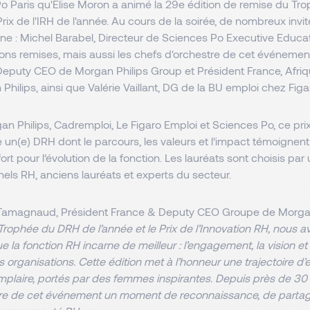
o Paris qu'Elise Moron a animé la 29e édition de remise du T
Prix de l'IRH de l'année. Au cours de la soirée, de nombreux invité
ne : Michel Barabel, Directeur de Sciences Po Executive Educati
ions remises, mais aussi les chefs d'orchestre de cet événemen
puty CEO de Morgan Philips Group et Président France, Afri
Philips, ainsi que Valérie Vaillant, DG de la BU emploi chez Figa
n Philips, Cadremploi, Le Figaro Emploi et Sciences Po, ce prix
n(e) DRH dont le parcours, les valeurs et l’impact témoignent 
t pour l’évolution de la fonction. Les lauréats sont choisis par
els RH, anciens lauréats et experts du secteur.
 Trophée du DRH de l’année et le Prix de l’Innovation RH, nous 
e la fonction RH incarne de meilleur : l’engagement, la vision et 
s organisations. Cette édition met à l’honneur une trajectoire d’
mplaire, portés par des femmes inspirantes. Depuis près de 30 
re de cet événement un moment de reconnaissance, de partage 