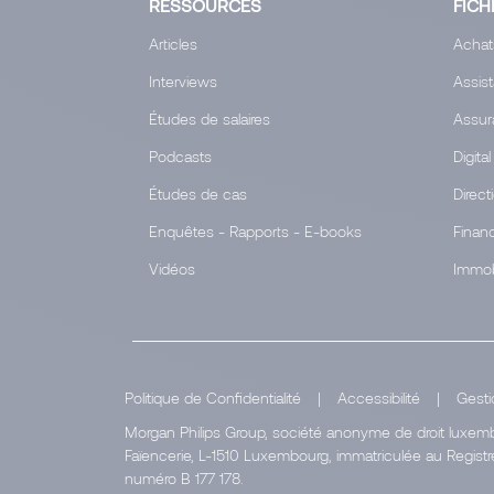
RESSOURCES
FICH
Articles
Achat
Interviews
Assis
Études de salaires
Assur
Podcasts
Digital
Études de cas
Direct
Enquêtes - Rapports - E-books
Finan
Vidéos
Immob
Politique de Confidentialité
|
Accessibilité
|
Gesti
Morgan Philips Group, société anonyme de droit luxembo
Faïencerie, L-1510 Luxembourg, immatriculée au Regi
numéro B 177 178.