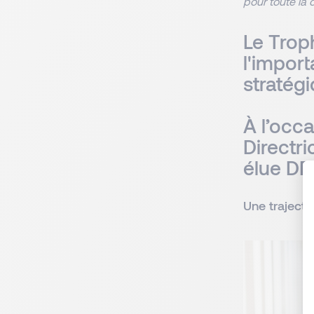
pour toute la
Le Trop
l'import
stratég
À l’occa
Directr
élue DR
Une trajecto