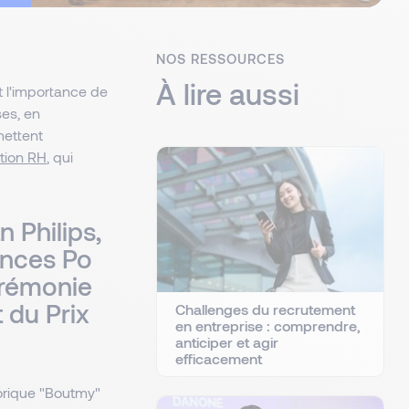
NOS RESSOURCES
À lire aussi
 l'importance de
ses, en
mettent
ation RH
, qui
 Philips,
ences Po
érémonie
 du Prix
Challenges du recrutement
en entreprise : comprendre,
anticiper et agir
efficacement
torique "Boutmy"