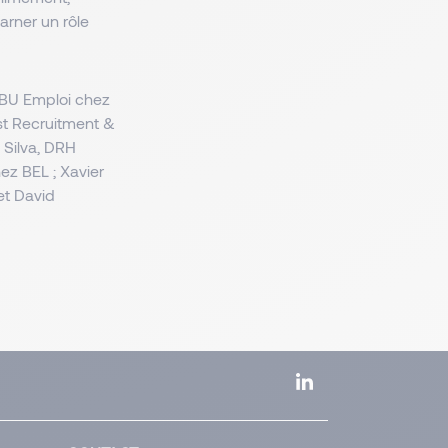
arner un rôle
G BU Emploi chez
st Recruitment &
 Silva, DRH
ez BEL ; Xavier
et David