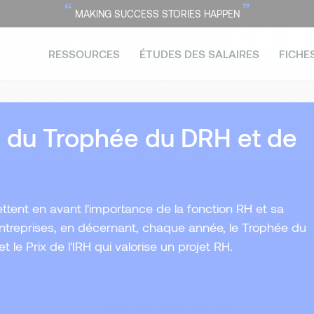
“
”
MAKING SUCCESS STORIES HAPPEN
RESSOURCES
ÉTUDES DES SALAIRES
FICHE
on du Trophée du DRH et de
ttent en avant l'importance de la fonction RH et sa
ntreprises, en décernant, chaque année, le Trophée du
le Prix de l'IRH qui valorise un projet RH.