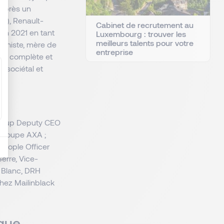
 Après un
e), Renault-
Cabinet de recrutement au
v en 2021 en tant
Luxembourg : trouver les
meilleurs talents pour votre
pianiste, mère de
entreprise
 RH complète et
t sociétal et
roup Deputy CEO
 Groupe AXA ;
People Officer
erre, Vice-
 Blanc, DRH
chez Mailinblack
aque