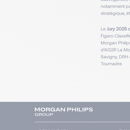
notamment par 
stratégique, 
Le
Jury 2025 d
Figaro Classi
Morgan Philip
d’AG2R La Mon
Savigny, DRH 
Tournadre.