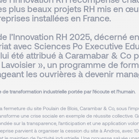
es plus beaux projets RH mis en œu
eprises installées en France.
 de l’Innovation RH 2025, décerné e
riat avec Sciences Po Executive Edu
 lui été attribué à Caramabar & Co 
« Lavoisier », un programme de form
geant les ouvrières à devenir mana
 de transformation industrielle portée par l’écoute et l’humain.
a fermeture du site Poulain de Blois, Carambar & Co, sous l’im
ansforme une crise sociale en exemple de réussite collective. 
ondée sur la transparence, l’anticipation et une application volont
treprise parvient à organiser la cession du site à Andros, avec
 le maintien de l’activité industrielle. Une prouesse saluée un