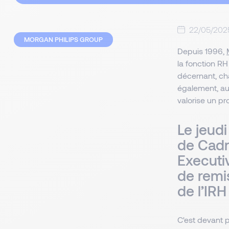
22/05/202
MORGAN PHILIPS GROUP
Depuis 1996,
la fonction R
décernant, ch
également, au
valorise un pr
Le jeud
de Cadr
Executi
de remi
de l’IRH
C'est devant 