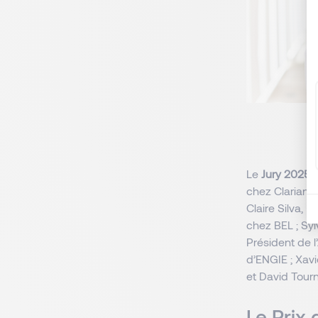
Le
Jury 2025 
chez Clariane
Claire Silva,
chez BEL ; Sy
Président de 
d’ENGIE ; Xav
et David Tour
Le Prix