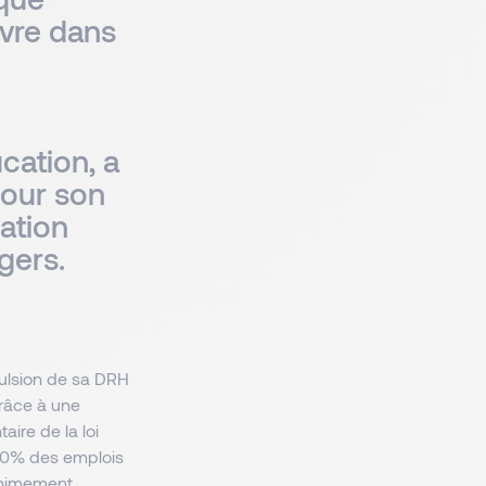
vre dans
n
cation, a
pour son
ation
gers.
pulsion de sa DRH
Grâce à une
aire de la loi
 100% des emplois
animement,