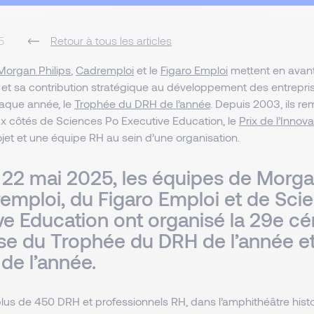
5
Retour à tous les articles
Morgan Philips
,
Cadremploi
et le
Figaro Emploi
mettent en avant
H et sa contribution stratégique au développement des entrepri
aque année, le
Trophée du DRH de l’année
. Depuis 2003, ils re
x côtés de Sciences Po Executive Education, le
Prix de l’Innov
ojet et une équipe RH au sein d’une organisation.
i 22 mai 2025, les équipes de Morgan
emploi, du Figaro Emploi et de Sci
ve Education ont organisé la 29e c
se du Trophée du DRH de l’année et
 de l’année.
plus de 450 DRH et professionnels RH, dans l’amphithéâtre his