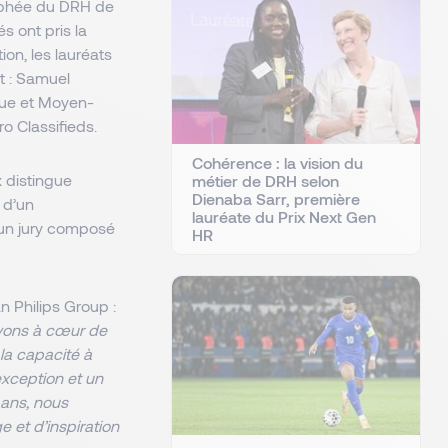
rophée du DRH de
s ont pris la
on, les lauréats
t : Samuel
que et Moyen-
ro Classifieds.
Cohérence : la vision du
 distingue 
métier de DRH selon
Dienaba Sarr, première
d’un 
lauréate du Prix Next Gen
 un jury composé 
HR
Pour Samuel Tamagnaud, Président France & Deputy CEO Groupe de Morgan Philips Group : 
avons à cœur de 
la capacité à 
exception et un 
ans, nous 
et d’inspiration 