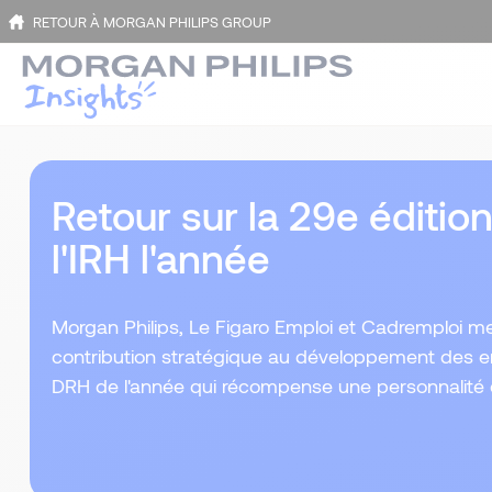
RETOUR À MORGAN PHILIPS GROUP
Retour sur la 29e éditi
l'IRH l'année
Morgan Philips, Le Figaro Emploi et Cadremploi me
contribution stratégique au développement des e
DRH de l'année qui récompense une personnalité et 