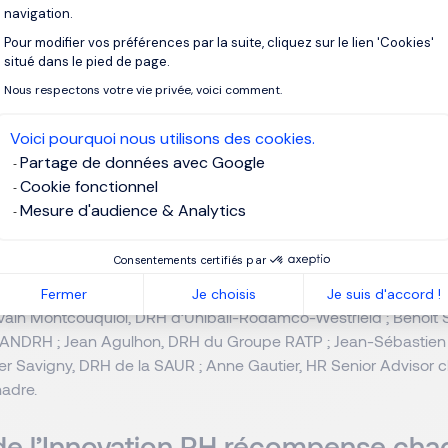
navigation.
la direction de la formation du Groupe.
passage remarqué chez Alstom (en Ind
Pour modifier vos préférences par la suite, cliquez sur le lien 'Cookies'
Axeptio consent
situé dans le pied de page.
Nissan, puis Valeo, elle rejoint Transde
que DRH et de la RSE. Cavalière, yogi, 
Nous respectons votre vie privée, voici comment.
trois enfants, Caroline revendique une
assumée, qui conjugue stratégie, impac
Voici pourquoi nous utilisons des cookies.
équilibre personnel.
Partage de données avec Google
Cookie fonctionnel
Mesure d'audience & Analytics
du Trophée du DRH de l’année était composé
de Rémi Boyer, G
Consentements certifiés par
, Stéphane Dubois, DRH chez SAFRAN, Karima Silvent, DRH du
 DRH d’AG2R La Mondiale ; Marie de La Roche Kerandraon, Chief 
Fermer
Je choisis
Je suis d'accord !
lvain Montcouquiol, DRH d’Unibail-Rodamco-Westfield ; Benoît S
l’ANDRH ; Jean Agulhon, DRH du Groupe RATP ; Jean-Sébastien
ier Savigny, DRH de la SAUR ; Anne Gautier, HR Senior Advisor 
nadre.
 de l’Innovation RH récompense ch