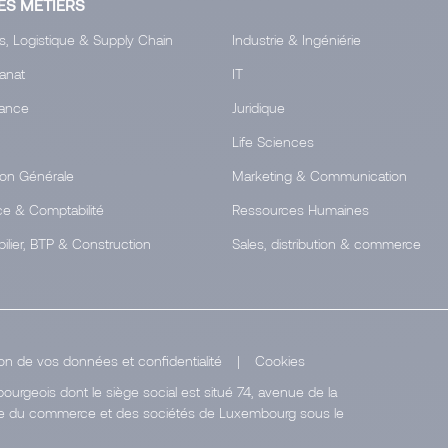
ES MÉTIERS
s, Logistique & Supply Chain
Industrie & Ingéniérie
tanat
IT
ance
Juridique
Life Sciences
ion Générale
Marketing & Communication
ce & Comptabilité
Ressources Humaines
ilier, BTP & Construction
Sales, distribution & commerce
on de vos données et confidentialité
|
Cookies
urgeois dont le siège social est situé 74, avenue de la
stre du commerce et des sociétés de Luxembourg sous le