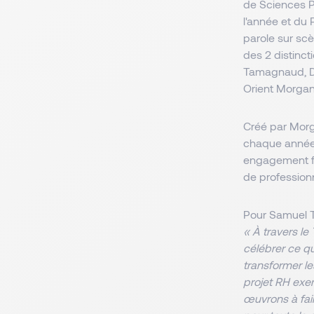
de Sciences P
l'année et du 
parole sur scè
des 2 distinct
Tamagnaud, De
Orient Morgan 
Créé par Morga
chaque année u
engagement for
de professionn
« À travers le
célébrer ce qu
transformer le
projet RH exe
œuvrons à fai