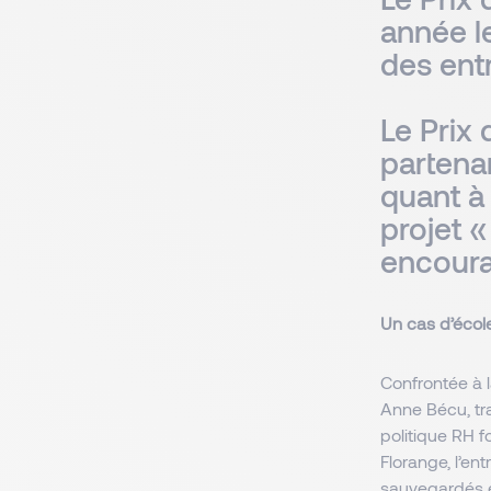
année l
des entr
Le Prix
partena
quant à
projet 
encoura
Un cas d’école
Confrontée à l
Anne Bécu, tr
politique RH f
Florange, l’en
sauvegardés et