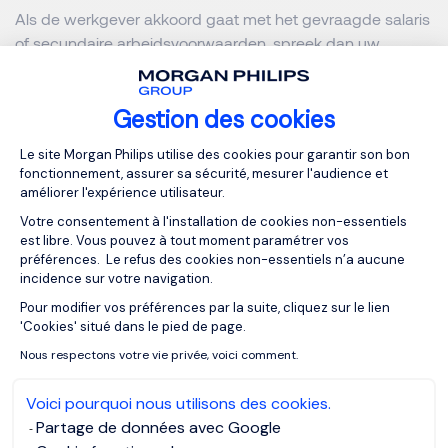
Als de werkgever akkoord gaat met het gevraagde salaris
of secundaire arbeidsvoorwaarden, spreek dan uw
appreciatie uit voor hun flexibiliteit en bevestig opnieuw
uw enthousiasme voor de functie. Erken hun bereidheid
Gestion des cookies
om aan uw wensen tegemoet te komen en bevestig dat u
enthousiast bent om bij te dragen aan het bedrijf. Vraag
Plateforme de Gestion du Consentemen
Le site Morgan Philips utilise des cookies pour garantir son bon
om een schriftelijke bevestiging (mail / contract) van het
fonctionnement, assurer sa sécurité, mesurer l'audience et
bijgewerkte aanbod om duidelijkheid te scheppen en
améliorer l'expérience utilisateur.
misverstanden te voorkomen.
Votre consentement à l'installation de cookies non-essentiels
est libre. Vous pouvez à tout moment paramétrer vos
préférences. Le refus des cookies non-essentiels n’a aucune
Als u alle voorwaarden schriftelijk verduidelijkt, voorkomt u
incidence sur votre navigation.
mogelijke geschillen in de toekomst. Door uw
Pour modifier vos préférences par la suite, cliquez sur le lien
Axeptio consent
dankbaarheid uit te drukken en tegelijkertijd professioneel
'Cookies' situé dans le pied de page.
te blijven, versterkt u uw relatie met de nieuwe werkgever.
Nous respectons votre vie privée, voici comment.
Dit legt een sterke basis voor toekomstige carrièregroei
binnen het bedrijf.
Voici pourquoi nous utilisons des cookies.
Partage de données avec Google