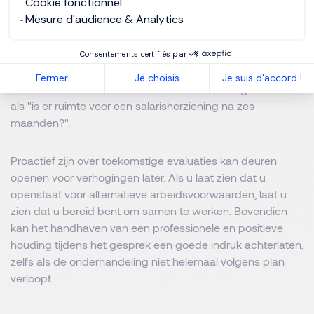
Werkgever doet een tegenbod
Cookie fonctionnel
Mesure d'audience & Analytics
Als u een
tegenbod
krijgt, bedenk dan of het in lijn is met
uw basisverwachtingen. Als het salaris interessant is, denk
Consentements certifiés par
dan aan onderhandelen over andere aspecten zoals
Fermer
Je choisis
Je suis d'accord !
bonussen of werkflexibiliteit. En u kan zelfs vragen stellen
als "is er ruimte voor een salarisherziening na zes
maanden?".
Proactief zijn over toekomstige evaluaties kan deuren
openen voor verhogingen later. Als u laat zien dat u
openstaat voor alternatieve arbeidsvoorwaarden, laat u
zien dat u bereid bent om samen te werken. Bovendien
kan het handhaven van een professionele en positieve
houding tijdens het gesprek een goede indruk achterlaten,
zelfs als de onderhandeling niet helemaal volgens plan
verloopt.