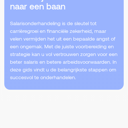
naar een baan
Salarisonderhandeling is de sleutel tot
carrièregroei en financiële zekerheid, maar
velen vermijden het uit een bepaalde angst of
een ongemak. Met de juiste voorbereiding en
strategie kan u vol vertrouwen zorgen voor een
beter salaris en betere arbeidsvoorwaarden. In
deze gids vindt u de belangrijkste stappen om
succesvol te onderhandelen.