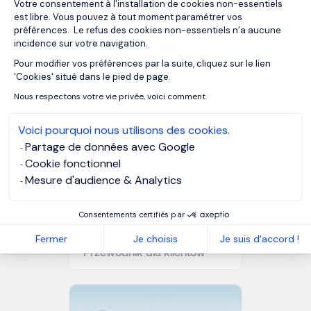
Votre consentement à l'installation de cookies non-essentiels
est libre. Vous pouvez à tout moment paramétrer vos
préférences. Le refus des cookies non-essentiels n’a aucune
NASZE ŹRÓDŁA
incidence sur votre navigation.
Powiązane artykuły
Pour modifier vos préférences par la suite, cliquez sur le lien
Axeptio consent
'Cookies' situé dans le pied de page.
Nous respectons votre vie privée, voici comment.
Voici pourquoi nous utilisons des cookies.
Partage de données avec Google
Cookie fonctionnel
Mesure d'audience & Analytics
Consentements certifiés par
Jak skontaktować się z firmą
Executive Search?
Fermer
Je choisis
Je suis d'accord !
Przewodnik dla klientów