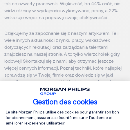
tak co czwarty pracownik. Większość, bo 44% osób, nie
widzi różnicy w wydajności wykonywanej pracy, a 22%
wskazuje wręcz na poprawę swojej efektywności.
Dziękujemy za zapoznanie się z naszym artykułem. Te i
wiele innych aktualności z rynku pracy, wskazówek
dotyczących rekrutacji oraz zarządzania talentami
znajdziesz na naszej stronie. A to tylko wierzchołek góry
lodowej!
Skontaktuj się z nami
, aby otrzymać jeszcze
więcej cennych informacji. Poznaj techniki, które najlepiej
sprawdzą się w Twojej firmie oraz dowiedz się w jaki
sposób możemy usprawnić jej funkcjonowanie pod
względem zarządzania pracownikami i rekrutacji.
Gestion des cookies
MORGAN PHILIPS EXECUTIVE SEARCH
Plateforme de Gestion du Consentemen
Le site Morgan Philips utilise des cookies pour garantir son bon
fonctionnement, assurer sa sécurité, mesurer l'audience et
MORGAN PHILIPS SPECIALIST RECRUITMENT
améliorer l'expérience utilisateur.