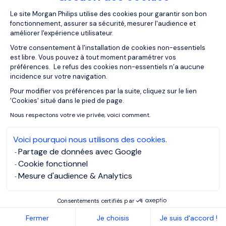
Plateforme de Gestion du Consentemen
Le site Morgan Philips utilise des cookies pour garantir son bon
fonctionnement, assurer sa sécurité, mesurer l'audience et
Jak skontaktować się z firmą
améliorer l'expérience utilisateur.
Executive Search?
Przewodnik dla klientów
Votre consentement à l'installation de cookies non-essentiels
est libre. Vous pouvez à tout moment paramétrer vos
préférences. Le refus des cookies non-essentiels n’a aucune
incidence sur votre navigation.
Pour modifier vos préférences par la suite, cliquez sur le lien
Axeptio consent
'Cookies' situé dans le pied de page.
Nous respectons votre vie privée, voici comment.
Voici pourquoi nous utilisons des cookies.
Partage de données avec Google
Retencja talentów w Polsce:
Cookie fonctionnel
co naprawdę stoi za
Mesure d'audience & Analytics
odejściami pracowników
Consentements certifiés par
Fermer
Je choisis
Je suis d'accord !