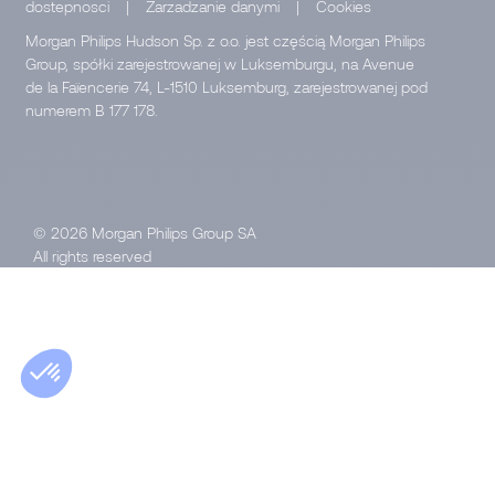
dostepnosci
|
Zarzadzanie danymi
|
Cookies
Morgan Philips Hudson Sp. z o.o. jest częścią Morgan Philips
Group, spółki zarejestrowanej w Luksemburgu, na Avenue
de la Faïencerie 74, L-1510 Luksemburg, zarejestrowanej pod
numerem B 177 178.
© 2026 Morgan Philips Group SA
All rights reserved