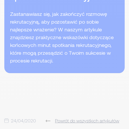
Zastanawiasz się, jak zakończyć rozmowę
rekrutacyjną, aby pozostawić po sobie
najlepsze wrażenie? W naszym artykule
znajdziesz praktyczne wskazówki dotyczące
końcowych minut spotkania rekrutacyjnego,
które mogą przesądzić o Twoim sukcesie w
procesie rekrutacji.
24/04/2020
Powrót do wszystkich artykułów