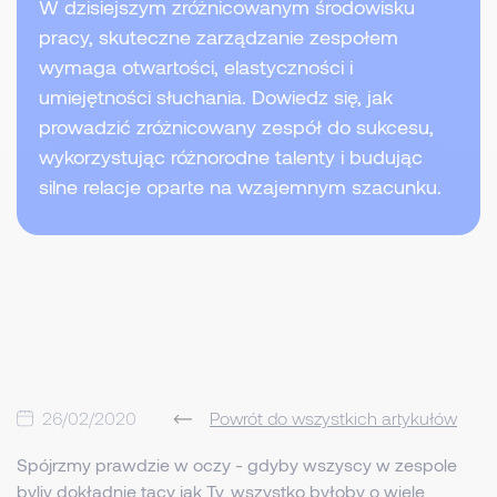
W dzisiejszym zróżnicowanym środowisku
pracy, skuteczne zarządzanie zespołem
wymaga otwartości, elastyczności i
umiejętności słuchania. Dowiedz się, jak
prowadzić zróżnicowany zespół do sukcesu,
wykorzystując różnorodne talenty i budując
silne relacje oparte na wzajemnym szacunku.
26/02/2020
Powrót do wszystkich artykułów
Spójrzmy prawdzie w oczy - gdyby wszyscy w zespole
byliy dokładnie tacy jak Ty, wszystko byłoby o wiele