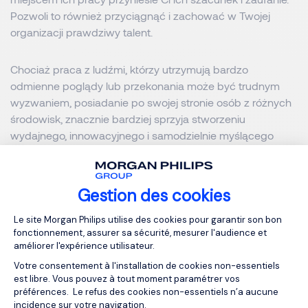
Pozwoli to również przyciągnąć i zachować w Twojej
organizacji prawdziwy talent.
Chociaż praca z ludźmi, którzy utrzymują bardzo
odmienne poglądy lub przekonania może być trudnym
wyzwaniem, posiadanie po swojej stronie osób z różnych
środowisk, znacznie bardziej sprzyja stworzeniu
wydajnego, innowacyjnego i samodzielnie myślącego
zespół, który będziesz prowadził z przyjemnością.
Dziękujemy za zapoznanie się z naszym artykułem. Te i
Gestion des cookies
wiele innych aktualności z rynku pracy, wskazówek
Plateforme de Gestion du Consentemen
Le site Morgan Philips utilise des cookies pour garantir son bon
dotyczących rekrutacji oraz zarządzania talentami
fonctionnement, assurer sa sécurité, mesurer l'audience et
znajdziesz na naszej stronie. A to tylko wierzchołek góry
améliorer l'expérience utilisateur.
lodowej!
Skontaktuj się z nami
, aby otrzymać jeszcze
Votre consentement à l'installation de cookies non-essentiels
więcej cennych informacji. Poznaj techniki, które najlepiej
est libre. Vous pouvez à tout moment paramétrer vos
sprawdzą się w Twojej firmie oraz dowiedz się w jaki
préférences. Le refus des cookies non-essentiels n’a aucune
sposób możemy usprawnić jej funkcjonowanie pod
incidence sur votre navigation.