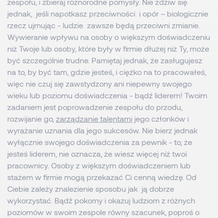
zespołu, i zbieraj różnorodne pomysły. Nie zdziw się
jednak, jeśli napotkasz przeciwności i opór – biologicznie
rzecz ujmując - ludzie zawsze będą przeciwni zmianie.
Wywieranie wpływu na osoby o większym doświadczeniu
niż Twoje lub osoby, które były w firmie dłużej niż Ty, może
być szczególnie trudne. Pamiętaj jednak, że zasługujesz
na to, by być tam, gdzie jesteś, i ciężko na to pracowałeś,
więc nie czuj się zawstydzony ani niepewny swojego
wieku lub poziomu doświadczenia - bądź liderem! Twoim
zadaniem jest poprowadzenie zespołu do przodu,
rozwijanie go,
zarządzanie talentami
jego członków i
wyrażanie uznania dla jego sukcesów. Nie bierz jednak
wyłącznie swojego doświadczenia za pewnik - to, że
jesteś liderem, nie oznacza, że wiesz więcej niż twoi
pracownicy. Osoby z większym doświadczeniem lub
stażem w firmie mogą przekazać Ci cenną wiedzę. Od
Ciebie zależy znalezienie sposobu jak ją dobrze
wykorzystać. Bądź pokorny i okazuj ludziom z różnych
poziomów w swoim zespole równy szacunek, poproś o