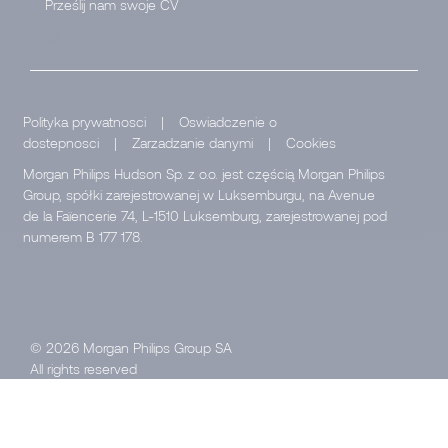
Prześlij nam swoje CV
</
Polityka prywatnosci
|
Oswiadczenie o
dostepnosci
|
Zarzadzanie danymi
|
Cookies
Morgan Philips Hudson Sp. z o.o. jest częścią Morgan Philips
Group, spółki zarejestrowanej w Luksemburgu, na Avenue
de la Faïencerie 74, L-1510 Luksemburg, zarejestrowanej pod
numerem B 177 178.
© 2026 Morgan Philips Group SA
All rights reserved