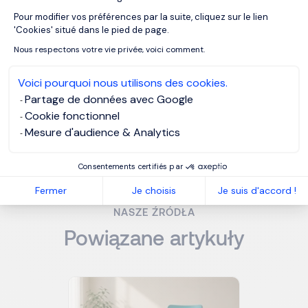
względem zarządzania pracownikami i rekrutacji.
Pour modifier vos préférences par la suite, cliquez sur le lien
Axeptio consent
'Cookies' situé dans le pied de page.
Nous respectons votre vie privée, voici comment.
Voici pourquoi nous utilisons des cookies.
MORGAN PHILIPS EXECUTIVE SEARCH
Partage de données avec Google
Cookie fonctionnel
MORGAN PHILIPS INTERIM MANAGEMENT
Mesure d'audience & Analytics
MORGAN PHILIPS TALENT CONSULTING
Consentements certifiés par
Fermer
Je choisis
Je suis d'accord !
NASZE ŹRÓDŁA
Powiązane artykuły