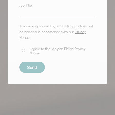
Job Title
The details provided by submitting this form will
be handled in accordance with our
Privacy
Notice
.
I agree to the Morgan Philips Privacy
Notice