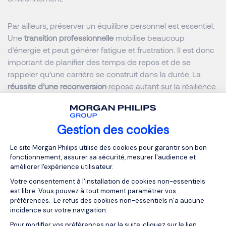
Par ailleurs, préserver un équilibre personnel est essentiel.
Une
transition professionnelle
mobilise beaucoup
d’énergie et peut générer fatigue et frustration. Il est donc
important de planifier des temps de repos et de se
rappeler qu’une carrière se construit dans la durée. La
réussite d’une reconversion
repose autant sur la résilience
et l’adaptation que sur la performance.
Les bénéfices d’une
Gestion des cookies
reconversion bien préparée
Plateforme de Gestion du Consentemen
Le site Morgan Philips utilise des cookies pour garantir son bon
fonctionnement, assurer sa sécurité, mesurer l'audience et
améliorer l'expérience utilisateur.
Une reconversion solide apporte plusieurs avantages.
Votre consentement à l'installation de cookies non-essentiels
Beaucoup de salariés décrivent un regain d’énergie, une
est libre. Vous pouvez à tout moment paramétrer vos
meilleure stabilité émotionnelle, un sentiment d’utilité et
préférences. Le refus des cookies non-essentiels n’a aucune
une évolution positive de leur qualité de vie. Les études
incidence sur votre navigation.
soutiennent ces observations. Les changements de métier
Pour modifier vos préférences par la suite, cliquez sur le lien