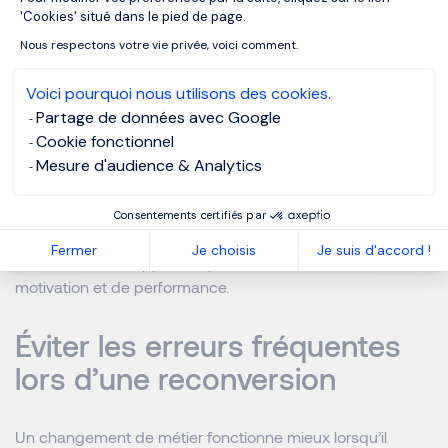
Axeptio consent
représentent une part importante de la mobilité
'Cookies' situé dans le pied de page.
professionnelle en France, près de 7,4% des actifs
Nous respectons votre vie privée, voici comment.
changent de métier chaque année. Cette dynamique
montre que le changement peut devenir une opportunité
Voici pourquoi nous utilisons des cookies.
durable.
Partage de données avec Google
Cookie fonctionnel
Mesure d'audience & Analytics
Une approche guidée permet aussi de réduire les risques.
Les décisions réfléchies diminuent le taux d’échec et
améliorent la satisfaction à long terme. Les entreprises
Consentements certifiés par
gagnent également en engagement. Des salariés alignés
Fermer
Je choisis
Je suis d'accord !
avec leur métier apportent plus de constance de
motivation et de performance.
Éviter les erreurs fréquentes
lors d’une reconversion
Un changement de métier fonctionne mieux lorsqu’il