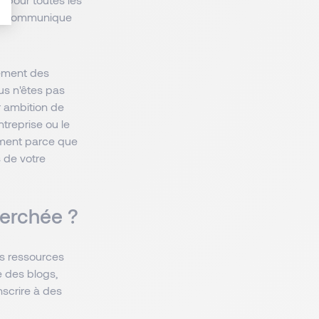
 CV communique
lement des
us n'êtes pas
r ambition de
ntreprise ou le
lement parce que
 de votre
erchée ?
es ressources
 des blogs,
nscrire à des