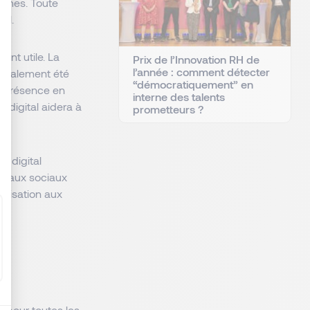
ormes. Toute
al.
: Personnalisez vos Options
ent utile. La
Prix de l’Innovation RH de
l’année : comment détecter
énéralement été
“démocratiquement” en
e présence en
interne des talents
 digital aidera à
prometteurs ?
 digital
éseaux sociaux
bilisation aux
es
e pour toutes les