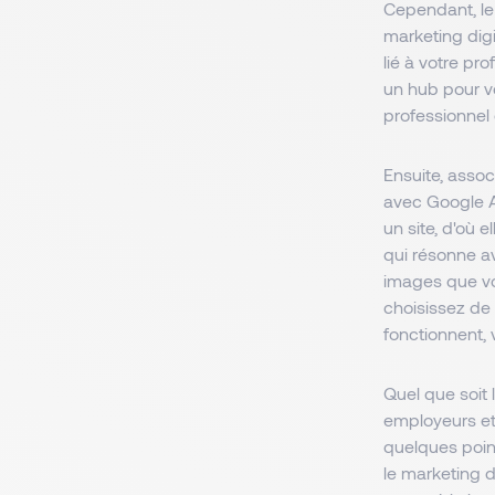
Cependant, le
marketing digi
lié à votre pr
un hub pour vot
professionnel 
Ensuite, asso
avec Google An
un site, d'où e
qui résonne av
images que vou
choisissez de
fonctionnent, 
Quel que soit 
employeurs et
quelques points
le marketing 