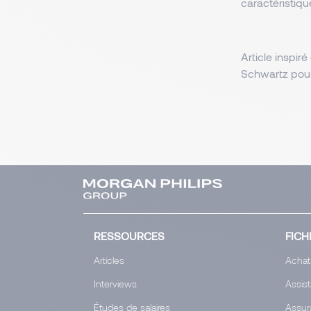
caractéristiqu
Article inspiré
Schwartz pour
RESSOURCES
FICH
Articles
Achat
Interviews
Assis
Études de salaires
Assur