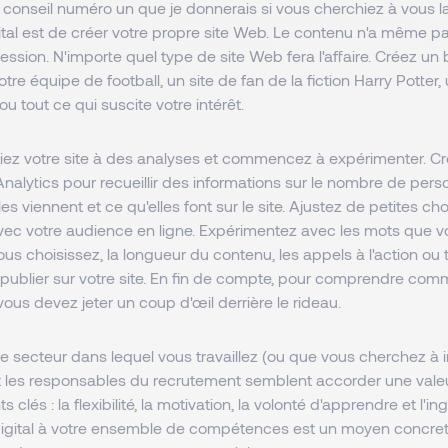
 conseil numéro un que je donnerais si vous cherchiez à vous l
tal est de créer votre propre site Web. Le contenu n'a même pa
ofession. N'importe quel type de site Web fera l'affaire. Créez un
re équipe de football, un site de fan de la fiction Harry Potter, 
ou tout ce qui suscite votre intérêt.
ciez votre site à des analyses et commencez à expérimenter. 
alytics pour recueillir des informations sur le nombre de perso
lles viennent et ce qu'elles font sur le site. Ajustez de petites c
ec votre audience en ligne. Expérimentez avec les mots que vou
s choisissez, la longueur du contenu, les appels à l'action ou
 publier sur votre site. En fin de compte, pour comprendre com
vous devez jeter un coup d'œil derrière le rideau.
le secteur dans lequel vous travaillez (ou que vous cherchez à in
 les responsables du recrutement semblent accorder une valeur
 clés : la flexibilité, la motivation, la volonté d'apprendre et l'in
digital à votre ensemble de compétences est un moyen concret 