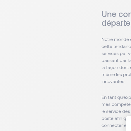
Une com
départ
Notre monde e
cette tendance
services par v
passant par l'
la façon dont
même les prof
innovantes.
En tant qu'exp
mes compétenc
le service des
poste afin qu'
connecter eff