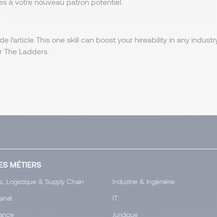
es à votre nouveau patron potentiel.
 de l’article This one skill can boost your hireability in any industry
 The Ladders.
ES MÉTIERS
s, Logistique & Supply Chain
Industrie & Ingéniérie
tanat
IT
ance
Juridique