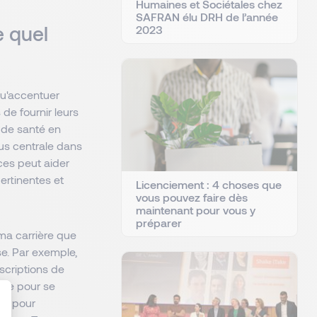
Humaines et Sociétales chez
SAFRAN élu DRH de l’année
 quel
2023
qu'accentuer
de fournir leurs
s de santé en
lus centrale dans
ces peut aider
ertinentes et
Licenciement : 4 choses que
vous pouvez faire dès
maintenant pour vous y
préparer
 ma carrière que
e. Par exemple,
scriptions de
aide pour se
de pour