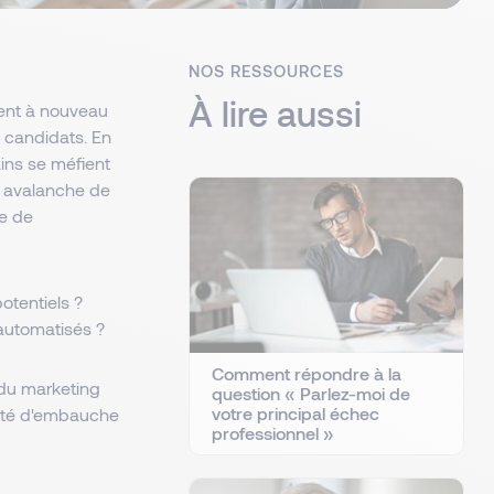
NOS RESSOURCES
À lire aussi
hent à nouveau
s candidats. En
ains se méfient
e avalanche de
ue de
tentiels ?
automatisés ?
Comment répondre à la
 du marketing
question « Parlez-moi de
votre principal échec
cité d'embauche
professionnel »
.