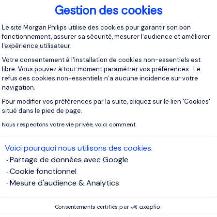
s besoins de leurs ingénieurs Web lorsqu'ils créent des platef
Gestion des cookies
pporte à ces départements relève du domaine du marketing digit
Plateforme de Gestion du Consentement 
Le site Morgan Philips utilise des cookies pour garantir son bon
fonctionnement, assurer sa sécurité, mesurer l'audience et améliorer
tres secteurs, le marketing digital peut être un outil extrêmem
l'expérience utilisateur.
 digitale a été un sujet concluant dans les secteurs qui ont g
Votre consentement à l'installation de cookies non-essentiels est
présence sur Internet. Désormais, la partie est gagnée par un
libre. Vous pouvez à tout moment paramétrer vos préférences. Le
r quelqu'un au sein de votre entreprise qui comprend le marketing
refus des cookies non-essentiels n’a aucune incidence sur votre
clients.
navigation.
Pour modifier vos préférences par la suite, cliquez sur le lien 'Cookies'
Axeptio consent
situé dans le pied de page.
un mécanicien automobile ayant des compétences en marketing
 outils nécessaires pour créer une présence efficace sur les r
Nous respectons votre vie privée, voici comment.
e de l'atelier. Cela stimulera les affaires en augmentant la sensi
ux promotions.
Voici pourquoi nous utilisons des cookies.
Partage de données avec Google
Cookie fonctionnel
pétences se traduisent au-delà d
Mesure d'audience & Analytics
 sociaux
Consentements certifiés par
ompétences en marketing digital soient utiles à toute entrepris