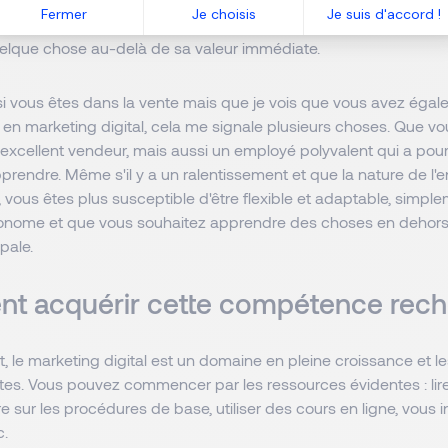
Fermer
Je choisis
Je suis d'accord !
rées ci-dessus, l'inclusion de cette compétence dans votre
lque chose au-delà de sa valeur immédiate.
si vous êtes dans la vente mais que je vois que vous avez éga
n marketing digital, cela me signale plusieurs choses. Que vo
excellent vendeur, mais aussi un employé polyvalent qui a pou
prendre. Même s'il y a un ralentissement et que la nature de l'e
 vous êtes plus susceptible d'être flexible et adaptable, simp
onome et que vous souhaitez apprendre des choses en dehors
pale.
 acquérir cette compétence rech
 le marketing digital est un domaine en pleine croissance et l
es. Vous pouvez commencer par les ressources évidentes : lire
re sur les procédures de base, utiliser des cours en ligne, vous i
c.