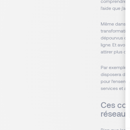
comprendre le
l'aide que j'a
Même dans d’au
transformation
dépourvus de 
ligne. Et avoi
attirer plus de 
Par exemple, 
disposera des
pour l'ensembl
services et a
Ces com
réseaux
Bien que les c