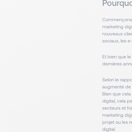
Pourquo
Commençons par
marketing digi
nouveaux clie
sociaux, les 
Et bien que le
dernières anné
Selon le rappo
augmenté de p
Bien que cela
digital, cela 
secteurs et f
marketing dig
projet ou les
digital.