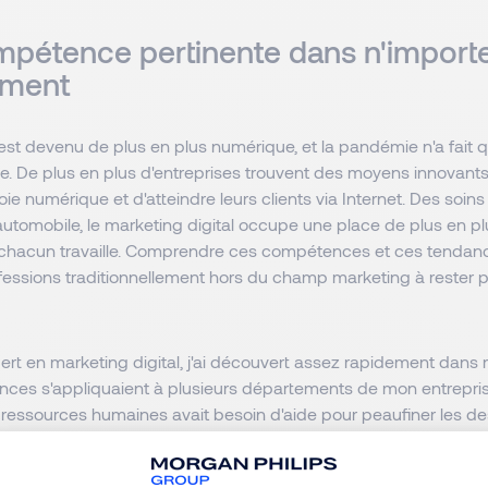
pétence pertinente dans n'importe
ement
st devenu de plus en plus numérique, et la pandémie n'a fait 
. De plus en plus d'entreprises trouvent des moyens innovants 
oie numérique et d'atteindre leurs clients via Internet. Des soin
automobile, le marketing digital occupe une place de plus en p
 chacun travaille. Comprendre ces compétences et ces tendan
essions traditionnellement hors du champ marketing à rester p
ert en marketing digital, j'ai découvert assez rapidement dans
es s'appliquaient à plusieurs départements de mon entrepris
 ressources humaines avait besoin d'aide pour peaufiner les de
elles soient plus visibles. Le service commercial avait besoin d'
icacement aux bons clients. Les chefs de projet ont besoin d'ai