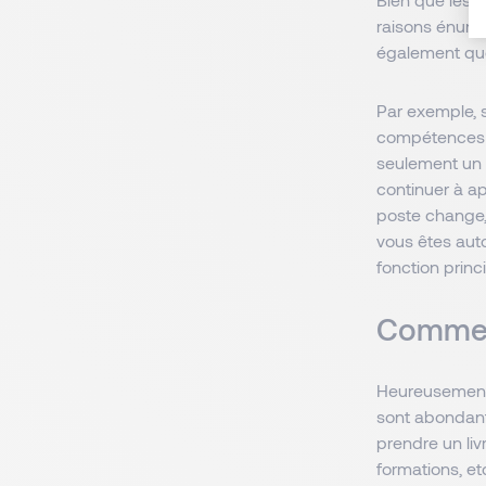
raisons énumé
également que
Par exemple, 
compétences e
seulement un 
continuer à ap
poste change,
vous êtes aut
fonction princi
Comment
Heureusement,
sont abondant
prendre un liv
formations, et