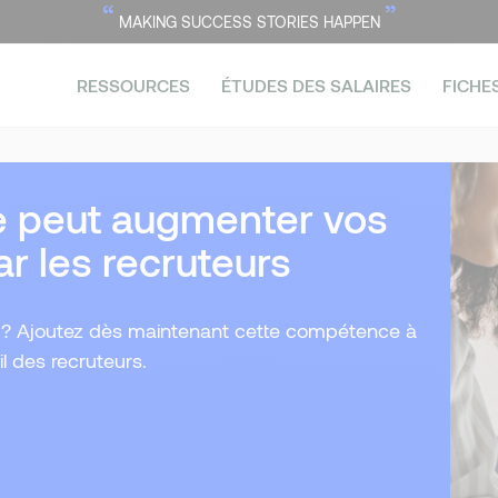
“
”
MAKING SUCCESS STORIES HAPPEN
RESSOURCES
ÉTUDES DES SALAIRES
FICHE
e peut augmenter vos
r les recruteurs
il ? Ajoutez dès maintenant cette compétence à
œil des recruteurs.