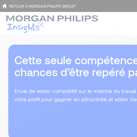
RETOUR À MORGAN PHILIPS GROUP
Cette seule compétenc
chances d’être repéré pa
Envie de rester compétitif sur le marché du trava
votre profil pour gagner en attractivité et attirer l'