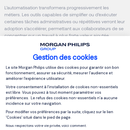
L’automatisation transformera progressivement les
métiers. Les outils capables de simplifier ou d’exécuter
certaines tâches administratives ou répétitives verront leur
adoption s’accélérer, permettant aux collaborateurs de se
concentrer sur un travail à plus forte valeur ajoutée.
Une renaissance des loisirs
Gestion des cookies
Plateforme de Gestion du Consentemen
Le site Morgan Philips utilise des cookies pour garantir son bon
Selon Herd, le télétravail favorisera un regain d’intérêt pour
fonctionnement, assurer sa sécurité, mesurer l'audience et
les loisirs, les activités communautaires et les hobbies.
améliorer l'expérience utilisateur.
Déjà, de nombreuses entreprises ont proposé des cours
Votre consentement à l'installation de cookies non-essentiels
de cuisine, des voyages virtuels ou des dégustations en
est libre. Vous pouvez à tout moment paramétrer vos
ligne pour accompagner cette tendance.
préférences. Le refus des cookies non-essentiels n’a aucune
incidence sur votre navigation.
La prédominance de l’écrit
Pour modifier vos préférences par la suite, cliquez sur le lien
Axeptio consent
'Cookies' situé dans le pied de page.
Nous respectons votre vie privée, voici comment.