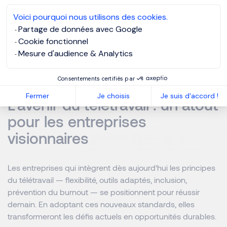
« La documentation est la superpuissance tacite des
équipes en distanciel », affirme Herd. Les organisations
Voici pourquoi nous utilisons des cookies.
performantes seront celles qui sauront écrire, structurer et
Partage de données avec Google
partager efficacement l’information : comptes rendus,
Cookie fonctionnel
process, décisions… Les outils d’écriture et de
Mesure d'audience & Analytics
communication écrite évolueront pour répondre à cette
nouvelle réalité.
Consentements certifiés par
Fermer
Je choisis
Je suis d'accord !
L’avenir du télétravail : un atout
pour les entreprises
visionnaires
Les entreprises qui intègrent dès aujourd’hui les principes
du télétravail — flexibilité, outils adaptés, inclusion,
prévention du burnout — se positionnent pour réussir
demain. En adoptant ces nouveaux standards, elles
transformeront les défis actuels en opportunités durables.