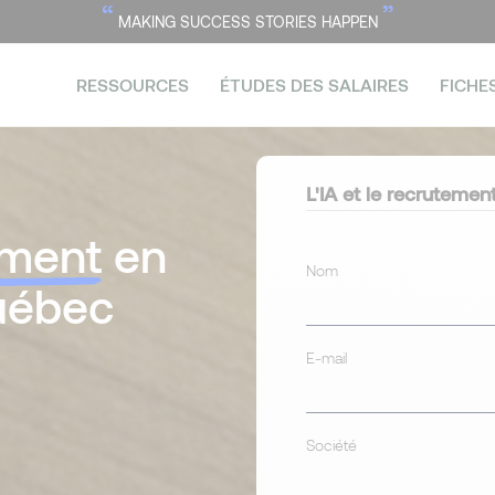
“
”
MAKING SUCCESS STORIES HAPPEN
RESSOURCES
ÉTUDES DES SALAIRES
FICHE
L'IA et le recruteme
ement
en
Nom
uébec
E-mail
Société