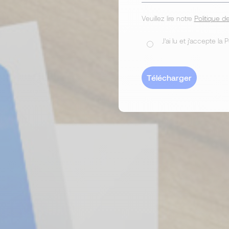
Veuillez lire notre
Politique de
J’ai lu et j’accepte la 