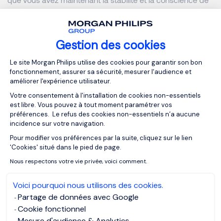
soi nécessaires pour commencer à réfléchir à vos vraies
valeurs et à définir votre propre voie.
Gestion des cookies
Comme Brianna Wiest l'a observé sur Thought Catalog,
Plateforme de Gestion du Consentemen
"lorsque vous commencez à vraiment réussir, vous
Le site Morgan Philips utilise des cookies pour garantir son bon
fonctionnement, assurer sa sécurité, mesurer l'audience et
commencez également à réaliser à quel point cela
améliorer l'expérience utilisateur.
importe peu. Vous commencerez à réaliser que ce n'est
Votre consentement à l'installation de cookies non-essentiels
pas la réponse à vos problèmes et que vous appréciez
est libre. Vous pouvez à tout moment paramétrer vos
également les gens. Le vrai succès consiste à réaliser que
préférences. Le refus des cookies non-essentiels n’a aucune
le succès n'est pas tout ce que les gens pensent qu'il est,
incidence sur votre navigation.
et c'est un privilège de pouvoir le savoir.”
Pour modifier vos préférences par la suite, cliquez sur le lien
Axeptio consent
'Cookies' situé dans le pied de page.
Article inspiré de l’article 3 Kinds of Self-Doubt That Are
Nous respectons votre vie privée, voici comment.
Actually Signs of Success par Jessica Stillman pour Inc
Magazine.
Voici pourquoi nous utilisons des cookies.
Partage de données avec Google
Cookie fonctionnel
MORGAN PHILIPS GROUP
Mesure d'audience & Analytics