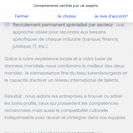
Executive Search
: la chasse de têtes pour identifier et
Consentements certifiés par
attirer des dirigeants et experts rares, essentiels à la
croissance des entreprises.
Fermer
Je choisis
Je suis d'accord !
Recrutement permanent spécialisé par secteur
: une
approche ciblée pour répondre aux besoins
spécifiques de chaque industrie (banque, finance,
juridique, IT, etc.).
Grâce à notre expérience locale et à notre base de
données mondiale, nous combinons le meilleur des deux
mondes : la connaissance fine du tissu luxembourgeois et
la capacité d’activer un réseau international de talents.
Résultat : nous aidons les entreprises à trouver ou attirer
les bons profils, ceux qui possèdent les compétences
recherchées mais aussi la compatibilité culturelle
indispensable pour réussir et s’intégrer dans vos équipes.