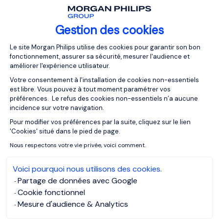
maximise les chances de réussite sur les premiers mois.
Gestion des cookies
Plateforme de Gestion du Consentemen
Le site Morgan Philips utilise des cookies pour garantir son bon
Notre approche : sécuriser
fonctionnement, assurer sa sécurité, mesurer l'audience et
améliorer l'expérience utilisateur.
vos recrutements au
Votre consentement à l'installation de cookies non-essentiels
Luxembourg grâce à notre
est libre. Vous pouvez à tout moment paramétrer vos
préférences. Le refus des cookies non-essentiels n’a aucune
double expertise
incidence sur votre navigation.
Pour modifier vos préférences par la suite, cliquez sur le lien
Axeptio consent
'Cookies' situé dans le pied de page.
Au Luxembourg, le marché du recrutement est unique :
international, compétitif et en constante évolution. Pour
Nous respectons votre vie privée, voici comment.
réussir, il faut plus qu’un simple
processus de sélection
.
Voici pourquoi nous utilisons des cookies.
Partage de données avec Google
C’est pourquoi nous mettons à disposition de nos clients
Cookie fonctionnel
une double expertise :
Mesure d'audience & Analytics