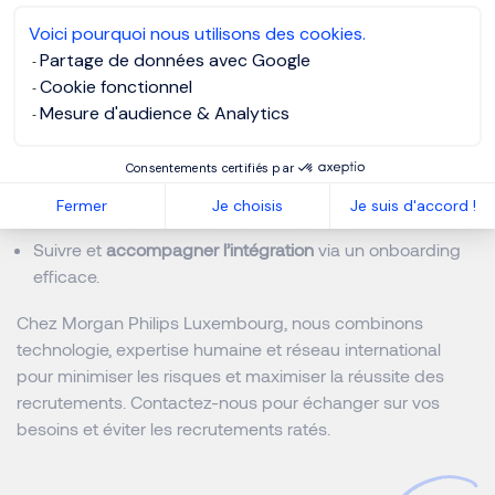
expertise locale
pour appréhender au mieux le marché,
surtout sur des postes complexes ou de haut niveau.
Voici pourquoi nous utilisons des cookies.
Partage de données avec Google
Structurer le processus
avec plusieurs étapes
Cookie fonctionnel
d’évaluation.
Mesure d'audience & Analytics
Évaluer le
fit culturel
au-delà des compétences
techniques.
Consentements certifiés par
Utiliser des outils fiables (tests, entretiens structurés,
Fermer
Je choisis
Je suis d'accord !
références).
Suivre et
accompagner l’intégration
via un onboarding
efficace.
Chez Morgan Philips Luxembourg, nous combinons
technologie, expertise humaine et réseau international
pour minimiser les risques et maximiser la réussite des
recrutements. Contactez-nous pour échanger sur vos
besoins et éviter les recrutements ratés.