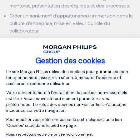
mentorat, présentation des équipes et des processus.
Créer un
sentiment d’appartenance
: immersion dans la
culture d’entreprise, mise en valeur du rôle du
collaborateur.
Assurer un suivi régulier : points de contact à 30, 60 et
90 jours pour ajuster et répondre aux besoins.
Gestion des cookies
Lire aussi :
Comment calculer le retour sur investissement
Plateforme de Gestion du Consentemen
(ROI) d’un recrutement en 2025 ?
Le site Morgan Philips utilise des cookies pour garantir son bon
fonctionnement, assurer sa sécurité, mesurer l'audience et
améliorer l'expérience utilisateur.
Guide pratique : sécuriser vos
Votre consentement à l'installation de cookies non-essentiels
recrutements au Luxembourg
est libre. Vous pouvez à tout moment paramétrer vos
préférences. Le refus des cookies non-essentiels n’a aucune
incidence sur votre navigation.
Définir clairement le besoin
(mission, compétences,
Pour modifier vos préférences par la suite, cliquez sur le lien
Axeptio consent
culture d’entreprise).
'Cookies' situé dans le pied de page.
Aide d’un c
abinet de recrutement spécialisé
, avec une
Nous respectons votre vie privée, voici comment.