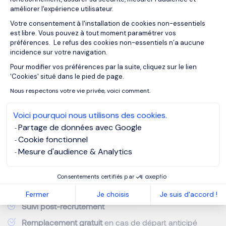
améliorer l'expérience utilisateur.
Réduction des coûts cachés
Votre consentement à l'installation de cookies non-essentiels
est libre. Vous pouvez à tout moment paramétrer vos
En externalisant une partie du processus :
préférences. Le refus des cookies non-essentiels n’a aucune
incidence sur votre navigation.
Pour modifier vos préférences par la suite, cliquez sur le lien
Moins de temps passé en interne par les RH et les
Axeptio consent
'Cookies' situé dans le pied de page.
managers
Nous respectons votre vie privée, voici comment.
Moins de risques de mauvais recrutement (et donc de
turnover)
Voici pourquoi nous utilisons des cookies.
Moins de frais liés aux erreurs de casting
Partage de données avec Google
Cookie fonctionnel
Amélioration du taux de rétention
Mesure d'audience & Analytics
Consentements certifiés par
Les cabinets travaillent souvent avec des garanties :
Fermer
Je choisis
Je suis d'accord !
Suivi post-recrutement
Remplacement gratuit
en cas de départ anticipé