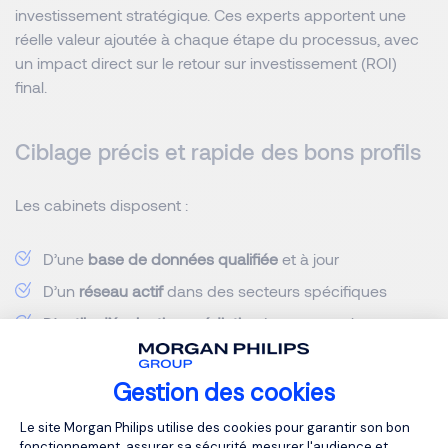
investissement stratégique. Ces experts apportent une
réelle valeur ajoutée à chaque étape du processus, avec
un impact direct sur le retour sur investissement (ROI)
final.
Ciblage précis et rapide des bons profils
Les cabinets disposent :
D’une
base de données qualifiée
et à jour
D’un
réseau actif
dans des secteurs spécifiques
D’
outils d’évaluation prédictive
(tests, entretiens
structurés, IA)
Gestion des cookies
Résultat : réduction du temps de recrutement et hausse
de la qualité des profils sélectionnés.
Plateforme de Gestion du Consentemen
Le site Morgan Philips utilise des cookies pour garantir son bon
fonctionnement, assurer sa sécurité, mesurer l'audience et