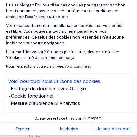
Plateforme de Gestion du Consentemen
02/04/2021
Articles
Le site Morgan Philips utilise des cookies pour garantir son bon
fonctionnement, assurer sa sécurité, mesurer l'audience et
"Data Scientist" : LE métier le plus en
améliorer l'expérience utilisateur.
vue dans le domaine de la Tech ?
Votre consentement à l'installation de cookies non-essentiels
est libre. Vous pouvez à tout moment paramétrer vos
préférences. Le refus des cookies non-essentiels n’a aucune
incidence sur votre navigation.
Pour modifier vos préférences par la suite, cliquez sur le lien
Axeptio consent
'Cookies' situé dans le pied de page.
Nous respectons votre vie privée, voici comment.
Voici pourquoi nous utilisons des cookies.
Partage de données avec Google
Cookie fonctionnel
Mesure d'audience & Analytics
Consentements certifiés par
02/04/2021
Articles
Fermer
Je choisis
Je suis d'accord !
Robot Recruteur, focus sur le « R »
de RH