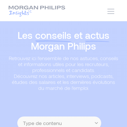
Les
conseils
et
actus
Morgan Philips
Retrouvez ici l'ensemble de nos astuces, conseils
et informations utiles pour les recruteurs,
professionnels et candidats.
Découvrez nos articles, interviews, podcasts,
études des salaires et les dernières évolutions
du marché de l'emploi.
Type
de