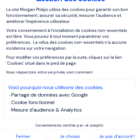
L’intérim comme tremplin
Plateforme de Gestion du Consentemen
Le site Morgan Philips utilise des cookies pour garantir son bon
stratégique
fonctionnement, assurer sa sécurité, mesurer l'audience et
améliorer l'expérience utilisateur.
Votre consentement à l'installation de cookies non-essentiels
Tester un nouveau secteur
est libre. Vous pouvez à tout moment paramétrer vos
préférences. Le refus des cookies non-essentiels n’a aucune
incidence sur votre navigation.
Pour un cadre expérimenté, l’intérim constitue une
Pour modifier vos préférences par la suite, cliquez sur le lien
Axeptio consent
opportunité unique de tester de nouveaux
'Cookies' situé dans le pied de page.
environnements professionnels.
Nous respectons votre vie privée, voici comment.
Il permet de découvrir des organisations différentes,
Voici pourquoi nous utilisons des cookies.
d’explorer de nouvelles cultures d’entreprise et d’évaluer
Partage de données avec Google
leur adéquation avec ses propres valeurs.
Cookie fonctionnel
Mesure d'audience & Analytics
Cette approche est particulièrement pertinente dans un
contexte de mobilité ou de questionnement professionnel.
Consentements certifiés par
Elle permet de diversifier son parcours sans prendre de
Fermer
Je choisis
Je suis d'accord !