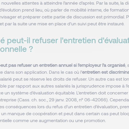
 nouvelles attentes à atteindre l’année d’après. Par la suite, la d
’évolution prend lieu, où parler de mobilité interne, de formati
visager et préparer cette partie de discussion est primordial. P
t par la suite une mise en place d’un suivi peut être instauré.
ié peut-il refuser l'entretien d'évalua
ionnelle ?
peut pas refuser un entretien annuel si l'employeur l'a organisé
, 
 dans son application. Dans le cas où l’
entretien est discrimin
salarié peut se réserve les droits de refuser. Un autre cas est lo
ble par rapport aux autres salariés la jurisprudence impose à 
e un système d’évaluation équitable. L'entretien doit concerne
entreprise (Cass. ch. soc., 29 janv. 2008, n° 06-42066). Cependan
 des conséquences lors du refus d’un entretien d’évaluation, pre
n manque de coopération et peut dans certain cas peut blo
entielle comme une augmentation ou une promotion.