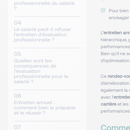
professionnelle du salarié
?
Pour bien p
envisager 
Le salarié peut-il refuser
L
'entretien an
l'entretien d'évaluation
professionnelle ?
hiérarchique, 
performances, 
Bien qu’il ne s
Quelles sont les
d’optimisatio
conséquences de
l'évaluation
professionnelle pour le
Ce
rendez-vo
salarié ?
d'amélioration
également la c
avec l’
entreti
Entretien annuel :
carrière
et les
comment bien le préparer
performances p
et le réussir ?
Comment