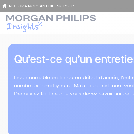
RETOUR À MORGAN PHILIPS GROUP
Qu’est-ce qu’un entretie
Incontournable en fin ou en début d’année, l’ent
nombreux employeurs. Mais quel est son vérita
Découvrez tout ce que vous devez savoir sur cet ex