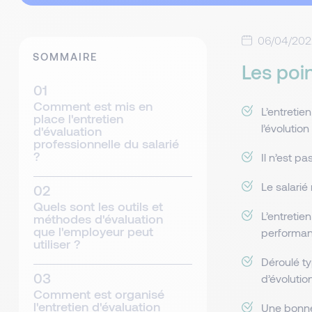
06/04/202
SOMMAIRE
Les poin
Comment est mis en
L’entretie
place l'entretien
l’évolution
d'évaluation
professionnelle du salarié
?
Il n’est pa
Le salarié
Quels sont les outils et
L’entretie
méthodes d'évaluation
que l'employeur peut
performan
utiliser ?
Déroulé ty
d’évolution
Comment est organisé
l'entretien d'évaluation
Une bonne