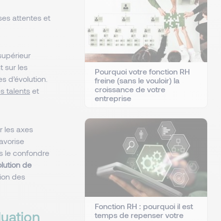
 ses attentes et
supérieur
t sur les
Pourquoi votre fonction RH
s d’évolution.
freine (sans le vouloir) la
croissance de votre
s talents
et
entreprise
er les axes
avorise
as le confondre
lution de
tion des
Fonction RH : pourquoi il est
luation
temps de repenser votre