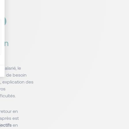
ion
salarié, le
cas de besoin
 explication des
vos
fficultés.
retour en
’après est
ectifs
en