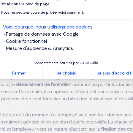
religieuses).
situé dans le pied de page.
Nous respectons votre vie privée, voici comment.
Détourner une question déstabilisante en entretien
Voici pourquoi nous utilisons des cookies.
Partage de données avec Google
Cookie fonctionnel
 est organisé l'entretien d'évaluat
Mesure d'audience & Analytics
onnelle du salarié ?
Consentements certifiés par
valuation professionnelle du salarié comporte en participants : le 
Fermer
Je choisis
Je suis d'accord !
archique direct (N+1 ou N+2), et parfois un représentant RH en 
suite, le
déroulement de l’entretien
commence par l’introduction,
a session. Par la suite, les supérieurs effectuent une analyse de 
assées et en vont formuler un bilan des réalisations et des di
étape, s’agit du moment où l’employé va à son tour donner son 
n sentiment général et les points négatifs et positifs. La phase d
arié et l’employeur vont se mettre d’accord sur la
fixation des obj