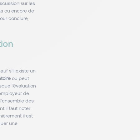
iscussion sur les
ons ou encore de
our conclure,
tion
sauf s'il existe un
atoire
ou peut
rsque l’évaluation
l’employeur de
r l'ensemble des
t il faut noter
mièrement il est
quer une