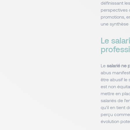
définissant les
perspectives d
promotions, en
une synthèse e
Le salar
profess
Le
salarié ne 
abus manifeste
être abusif le 
est non équita
mettre en plac
salariés de l'
qu'il en tient
perçu comme u
évolution pot