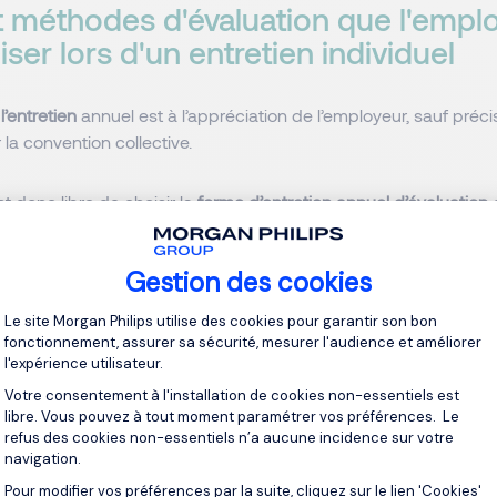
et méthodes d'évaluation que l'empl
liser lors d'un entretien individuel
l’entretien
annuel est à l’appréciation de l’employeur, sauf préci
la convention collective.
t donc libre de choisir la
forme d’entretien annuel d’évaluation
q
, par exemple, préparer une grille d’évaluation avec un système
cider d’un échange informel et oral.
Gestion des cookies
Plateforme de Gestion du Consentement 
ions formulées par la loi :
Le site Morgan Philips utilise des cookies pour garantir son bon
fonctionnement, assurer sa sécurité, mesurer l'audience et améliorer
l'expérience utilisateur.
ion préalable du collaborateur.
Votre consentement à l'installation de cookies non-essentiels est
’une méthode d’évaluation permettant l’appréciation des seule
libre. Vous pouvez à tout moment paramétrer vos préférences. Le
nelles.
refus des cookies non-essentiels n’a aucune incidence sur votre
navigation.
 d’interroger un salarié sur sa vie privée (situation maritale, état 
Pour modifier vos préférences par la suite, cliquez sur le lien 'Cookies'
Axeptio consent