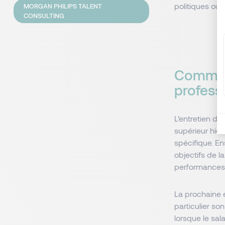
politiques ou 
MORGAN PHILIPS TALENT
CONSULTING
Comment
professi
L’entretien d'é
supérieur hiér
spécifique. En
objectifs de l
performances p
La prochaine 
particulier so
lorsque le sal