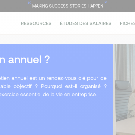
“
”
MAKING SUCCESS STORIES HAPPEN
RESSOURCES
ÉTUDES DES SALAIRES
FICHE
n annuel ?
retien annuel est un rendez-vous clé pour de
ble objectif ? Pourquoi est-il organisé ?
ercice essentiel de la vie en entreprise.