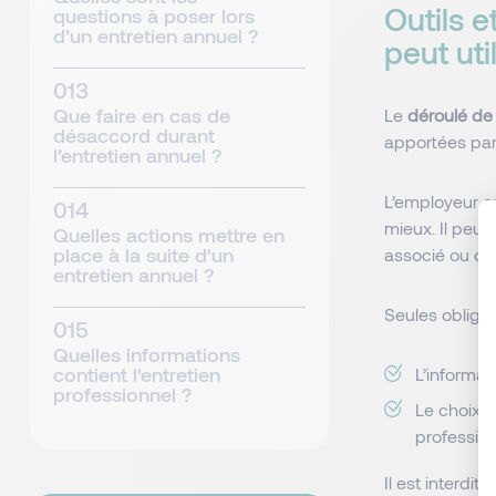
Outils 
questions à poser lors
d’un entretien annuel ?
peut uti
Que faire en cas de
Le
déroulé de 
désaccord durant
apportées par 
l’entretien annuel ?
L’employeur es
mieux. Il peut
Quelles actions mettre en
place à la suite d'un
associé ou dé
entretien annuel ?
Seules obligat
Quelles informations
contient l'entretien
L’informat
professionnel ?
Le choix d
profession
Il est interdit