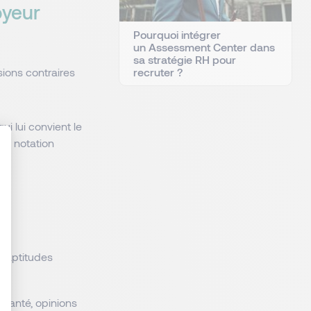
oyeur
Pourquoi intégrer
un Assessment Center dans
sa stratégie RH pour
recruter ?
sions contraires
ui lui convient le
 de notation
: Personnalisez vos Options
s aptitudes
de santé, opinions