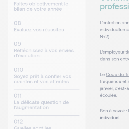
Faites objectivement le
professi
bilan de votre année
L’entretien an
Évaluez vos réussites
individuellem
N+2).
Réfléchissez à vos envies
L’employeur ti
d’évolution
dans son entre
Le
Code du Tr
Soyez prêt à confier vos
craintes et vos attentes
fréquence et s
janvier, c’est
écoulée.
La délicate question de
l’augmentation
Bon à savoir :
individuel.
Quelles sont les