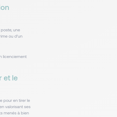
ion
poste, une
rime ou d’un
n licenciement
 et le
 pour en tirer le
en valorisant ses
ets menés à bien