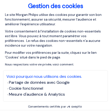
Gestion des cookies
métaux précieux, les
banques privées luxembourgeoises
pourraient se positionner comme des acteurs
Plateforme de Gestion du Consentemen
Le site Morgan Philips utilise des cookies pour garantir son bon
incontournables dans cette transformation du marché
fonctionnement, assurer sa sécurité, mesurer l'audience et
financier international.
améliorer l'expérience utilisateur.
Votre consentement à l'installation de cookies non-essentiels
est libre. Vous pouvez à tout moment paramétrer vos
Vous êtes à la recherche d’opportunités dans la banque et
préférences. Le refus des cookies non-essentiels n’a aucune
la fintech au Luxembourg ? Faites appel à Morgan Philips ;
incidence sur votre navigation.
un
Cabinet de recrutement spécialisé Banque et Fintech
Pour modifier vos préférences par la suite, cliquez sur le lien
Axeptio consent
au Luxembourg
pour découvrir les dernières tendances et
'Cookies' situé dans le pied de page.
offres du secteur.
Nous respectons votre vie privée, voici comment.
Voici pourquoi nous utilisons des cookies.
MORGAN PHILIPS EXECUTIVE SEARCH
Partage de données avec Google
Cookie fonctionnel
Mesure d'audience & Analytics
NOS RESSOURCES
À lire aussi
Consentements certifiés par