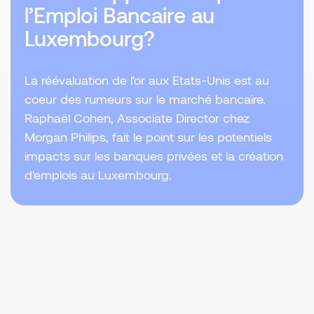
l’Emploi Bancaire au
Luxembourg?
La réévaluation de l'or aux Etats-Unis est au
coeur des rumeurs sur le marché bancaire.
Raphaël Cohen, Associate Director chez
Morgan Philips, fait le point sur les potentiels
impacts sur les banques privées et la création
d'emplois au Luxembourg.