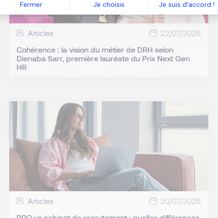
Fermer
Je choisis
Je suis d'accord !
Articles
22/07/2026
Cohérence : la vision du métier de DRH selon
Dienaba Sarr, première lauréate du Prix Next Gen
HR
Articles
20/07/2026
RPO vs cabinet de recrutement : quelles différences