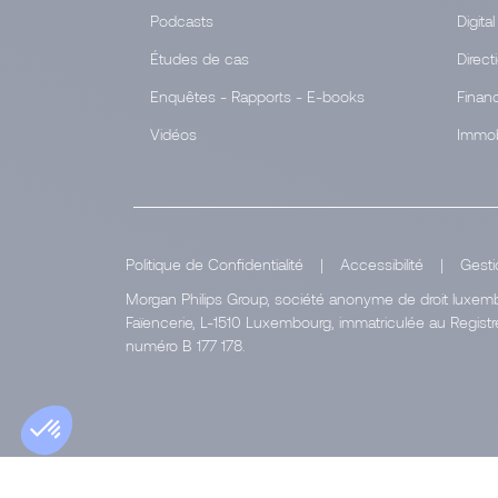
Podcasts
Digital
Études de cas
Direct
Enquêtes - Rapports - E-books
Finan
Vidéos
Immob
Politique de Confidentialité
|
Accessibilité
|
Gesti
Morgan Philips Group, société anonyme de droit luxembo
Faïencerie, L-1510 Luxembourg, immatriculée au Regi
numéro B 177 178.