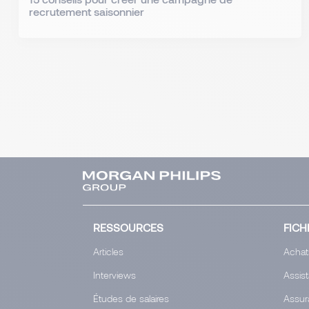
recrutement saisonnier
RESSOURCES
FICH
Articles
Achat
Interviews
Assis
Études de salaires
Assur