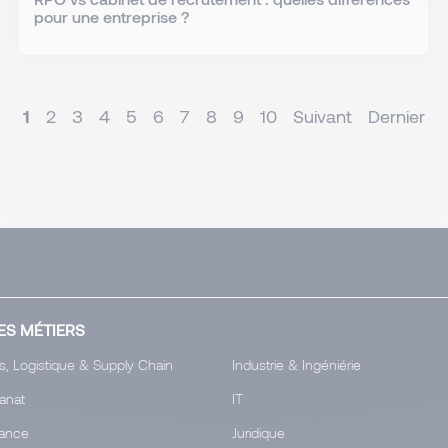
pour une entreprise ?
1
2
3
4
5
6
7
8
9
10
Suivant
Dernier
ES MÉTIERS
s, Logistique & Supply Chain
Industrie & Ingéniérie
tanat
IT
ance
Juridique