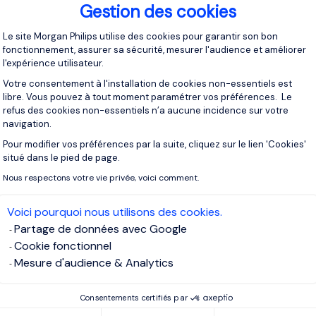
Gestion des cookies
Plateforme de Gestion du Consentement 
Le site Morgan Philips utilise des cookies pour garantir son bon
fonctionnement, assurer sa sécurité, mesurer l'audience et améliorer
l'expérience utilisateur.
Votre consentement à l'installation de cookies non-essentiels est
libre. Vous pouvez à tout moment paramétrer vos préférences. Le
refus des cookies non-essentiels n’a aucune incidence sur votre
Articles
27/07/2026
navigation.
Fonction RH : pourquoi il est temps de repenser
Pour modifier vos préférences par la suite, cliquez sur le lien 'Cookies'
Axeptio consent
votre modèle organisationnel
situé dans le pied de page.
Nous respectons votre vie privée, voici comment.
Voici pourquoi nous utilisons des cookies.
Partage de données avec Google
Cookie fonctionnel
Mesure d'audience & Analytics
Consentements certifiés par