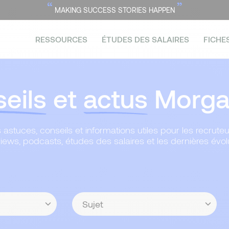
“
”
MAKING SUCCESS STORIES HAPPEN
RESSOURCES
ÉTUDES DES SALAIRES
FICHE
eils
et
actus
Morgan
 astuces, conseils et informations utiles pour les recruteu
views, podcasts, études des salaires et les dernières évo
Sujet