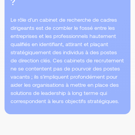
?
Le rôle d'un cabinet de recherche de cadres
dirigeants est de combler le fossé entre les
entreprises et les professionnels hautement
qualifiés en identifiant, attirant et plaçant
stratégiquement des individus à des postes
de direction clés. Ces cabinets de recrutement
ne se contentent pas de pourvoir des postes
vacants ; ils s'impliquent profondément pour
aider les organisations à mettre en place des
solutions de leadership à long terme qui
correspondent à leurs objectifs stratégiques.