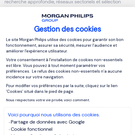
recherche approfondie, réseaux sectoriels et sélection
rigoureuse :
Compréhension approfondie du contexte et des enjeux
Gestion des cookies
du poste
.
Plateforme de Gestion du Consentemen
Le site Morgan Philips utilise des cookies pour garantir son bon
fonctionnement, assurer sa sécurité, mesurer l'audience et
Mobilisation d’un réseau exclusif
pour identifier des
améliorer l'expérience utilisateur.
candidats qualifiés comme le Club 5000 au sein de
Votre consentement à l'installation de cookies non-essentiels
Morgan Philips qui est une communauté rassemblant
est libre. Vous pouvez à tout moment paramétrer vos
dirigeants et experts servant à développer un réseau.
préférences. Le refus des cookies non-essentiels n’a aucune
incidence sur votre navigation.
Évaluation poussée des profils
en tenant compte des
Pour modifier vos préférences par la suite, cliquez sur le lien
Axeptio consent
'Cookies' situé dans le pied de page.
compétences, du leadership et de l’adéquation
culturelle.
Nous respectons votre vie privée, voici comment.
Voici pourquoi nous utilisons des cookies.
Accompagnement personnalisé
tout au long du
Partage de données avec Google
processus de recrutement et d’intégration.
Cookie fonctionnel