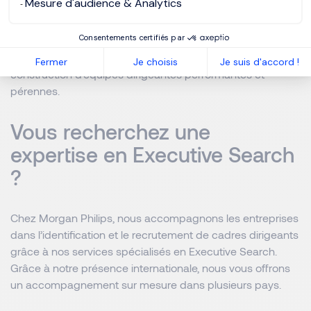
Mesure d'audience & Analytics
Les cabinets de chasseurs de têtes jouent un rôle
stratégique en alignant le leadership des entreprises avec
Consentements certifiés par
leurs ambitions. Plus qu’un simple prestataire de
recrutement, ils sont des partenaires clés dans la
Fermer
Je choisis
Je suis d'accord !
construction d’équipes dirigeantes performantes et
pérennes.
Vous recherchez une
expertise en Executive Search
?
Chez Morgan Philips, nous accompagnons les entreprises
dans l’identification et le recrutement de cadres dirigeants
grâce à nos services spécialisés en Executive Search.
Grâce à notre présence internationale, nous vous offrons
un accompagnement sur mesure dans plusieurs pays.