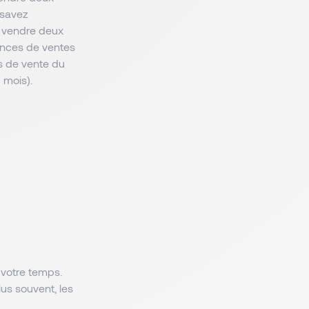
s savez
z vendre deux
dances de ventes
fs de vente du
u mois).
 votre temps.
us souvent, les