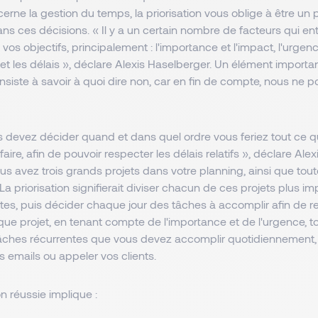
erne la gestion du temps, la priorisation vous oblige à être un 
ns ces décisions. « Il y a un certain nombre de facteurs qui en
 vos objectifs, principalement : l'importance et l'impact, l'urgence,
 et les délais », déclare Alexis Haselberger. Un élément importan
onsiste à savoir à quoi dire non, car en fin de compte, nous ne 
us devez décider quand et dans quel ordre vous feriez tout ce 
aire, afin de pouvoir respecter les délais relatifs », déclare Ale
s avez trois grands projets dans votre planning, ainsi que tou
La priorisation signifierait diviser chacun de ces projets plus i
tes, puis décider chaque jour des tâches à accomplir afin de re
ue projet, en tenant compte de l'importance et de l'urgence, to
âches récurrentes que vous devez accomplir quotidiennement, 
s emails ou appeler vos clients.
on réussie implique :