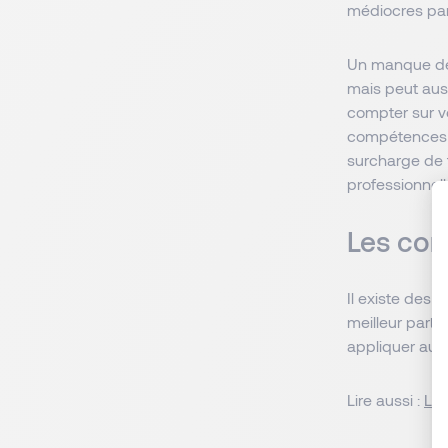
médiocres par
Un manque de
mais peut aus
compter sur v
compétences e
surcharge de tr
professionnell
Les com
Il existe des 
meilleur parti
appliquer au t
Lire aussi :
Les