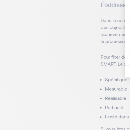
Établisse
Dans le contex
des objectifs 
l'achèvement 
le processus e
Pour fixer des
SMART. Le syst
Spécifique
Mesurable
Réalisable
Pertinent
Limité dans
Si vous êtes 