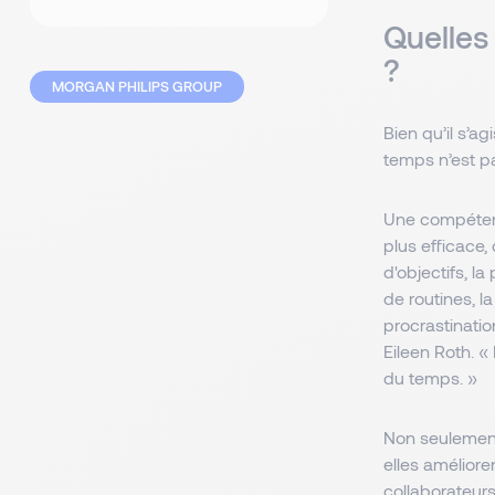
Quelles
?
MORGAN PHILIPS GROUP
Bien qu’il s’a
temps n’est p
Une compétenc
plus efficace,
d'objectifs, la 
de routines, l
procrastinatio
Eileen Roth. 
du temps. »
Non seulement
elles améliore
collaborateur