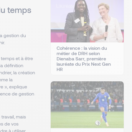
du temps
la gestion du
ir.
Cohérence : la vision du
métier de DRH selon
temps et à être
Dienaba Sarr, première
lauréate du Prix Next Gen
a définition
HR
ndrier, la création
omme la
ve », explique
tence de gestion
travail, mais
es de vos
e à utiliser