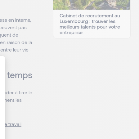
Cabinet de recrutement au
s en interne,
Luxembourg : trouver les
meilleurs talents pour votre
 peuvent pas
entreprise
nquent de
n raison de la
 entre leur vie
 du temps
: Personnalisez vos Options
ider à tirer le
omment les
re travail