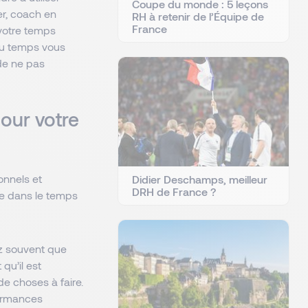
Coupe du monde : 5 leçons
er, coach en
RH à retenir de l’Équipe de
France
 votre temps
 du temps vous
 de ne pas
pour votre
nnels et
Didier Deschamps, meilleur
DRH de France ?
ge dans le temps
z souvent que
qu’il est
de choses à faire.
formances