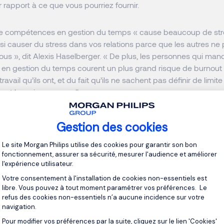
 rapport à ce que vous pourriez fournir.
 compétences en gestion du temps « cause beaucoup de stres
si causer du stress dans vos relations parce que les autres ne
ous », dit Alexis Haselberger. « De plus, les personnes qui ma
n gestion du temps courent un plus grand risque de burnout e
avail qu’ils ont, et du fait qu’ils ne sachent pas définir de limite
e et leur vie personnelle. »
pétences essentielles en gestion
Gestion des cookies
Plateforme de Gestion du Consentement 
Le site Morgan Philips utilise des cookies pour garantir son bon
dizaines de compétences en gestion du temps qui peuvent vous a
fonctionnement, assurer sa sécurité, mesurer l'audience et améliorer
 de votre journée. Voici quelques-unes des plus courantes et c
l'expérience utilisateur.
ravail.
Votre consentement à l'installation de cookies non-essentiels est
libre. Vous pouvez à tout moment paramétrer vos préférences. Le
refus des cookies non-essentiels n’a aucune incidence sur votre
 5 raisons qui prouvent que voyager vous rend meilleur dans vot
navigation.
Pour modifier vos préférences par la suite, cliquez sur le lien 'Cookies'
Axeptio consent