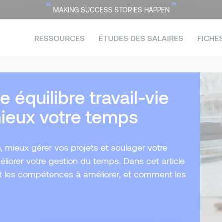
“
”
MAKING SUCCESS STORIES HAPPEN
RESSOURCES
ÉTUDES DES SALAIRES
FICHE
équilibre travail-vie
mieux votre temps
, mieux gérer vos projets et soulager votre
liorer votre gestion du temps. Dans cet article
nt les compétences à améliorer, et comment les