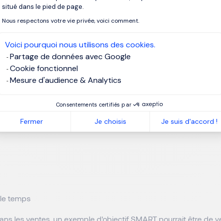
ment d'objectifs
situé dans le pied de page.
Nous respectons votre vie privée, voici comment.
te de la gestion du temps, la fixation d'objectifs ne consiste pas
Voici pourquoi nous utilisons des cookies.
pour votre avenir, mais plutôt à définir des objectifs pour chaq
Partage de données avec Google
du projet que vous êtes en train de mener. Cela peut impliqu
Cookie fonctionnel
n objectifs spécifiques et de fixer un calendrier pour atteindre
Mesure d'audience & Analytics
 objectifs raisonnables, Eileen Roth suggère d'utiliser le systè
Consentements certifiés par
ème de définition d'objectifs SMART consiste à définir des obje
Fermer
Je choisis
Je suis d'accord !
 le temps
dans les ventes, un exemple d'objectif SMART pourrait être de 