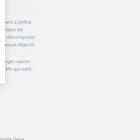
 tant à définir
ue étape de
er de décomposer
 chaque objectif.
me anglo-saxon
ctifs qui sont :
vendre deux