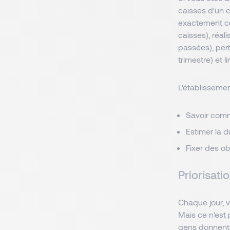
caisses d'un ce
exactement ce
caisses), réal
passées), per
trimestre) et l
L'établissemen
Savoir comme
Estimer la 
Fixer des ob
Priorisati
Chaque jour, v
Mais ce n’est 
gens donnent 