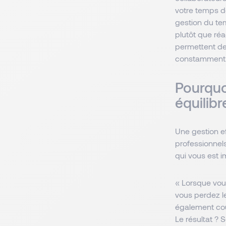
votre temps de
gestion du tem
plutôt que ré
permettent de 
constamment v
Pourquo
équilibr
Une gestion e
professionnel
qui vous est i
« Lorsque vo
vous perdez le
également cour
Le résultat ? 