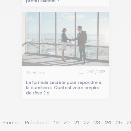
profil LinkedIn ?
23/09/2022
Articles
La formule secrète pour répondre à
la question « Quel est votre emploi
de rêve ? »
Premier
Précédent
19
20
21
22
23
24
25
2