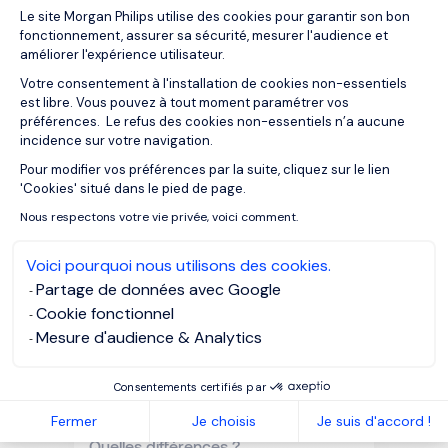
Plateforme de Gestion du Consentemen
05/10/2022
Articles
Le site Morgan Philips utilise des cookies pour garantir son bon
fonctionnement, assurer sa sécurité, mesurer l'audience et
10 façons d’améliorer votre profil
améliorer l'expérience utilisateur.
LinkedIn en cinq minutes
Votre consentement à l'installation de cookies non-essentiels
est libre. Vous pouvez à tout moment paramétrer vos
préférences. Le refus des cookies non-essentiels n’a aucune
incidence sur votre navigation.
Pour modifier vos préférences par la suite, cliquez sur le lien
Axeptio consent
'Cookies' situé dans le pied de page.
Nous respectons votre vie privée, voici comment.
Voici pourquoi nous utilisons des cookies.
Partage de données avec Google
Cookie fonctionnel
Mesure d'audience & Analytics
Consentements certifiés par
04/10/2022
Articles
Fermer
Je choisis
Je suis d'accord !
CDD, freelance, portage salarial :
Quelles différences ?