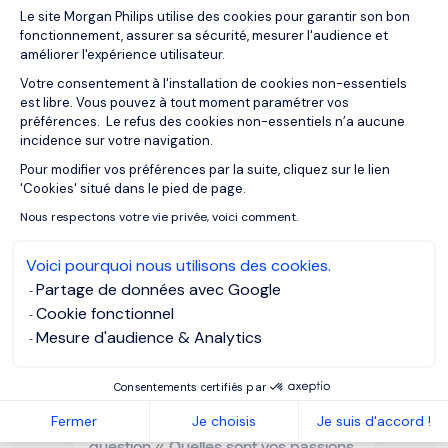
Plateforme de Gestion du Consentemen
03/01/2023
Articles
Le site Morgan Philips utilise des cookies pour garantir son bon
fonctionnement, assurer sa sécurité, mesurer l'audience et
La place des femmes dans le
améliorer l'expérience utilisateur.
marché du Management de
Transition
Votre consentement à l'installation de cookies non-essentiels
est libre. Vous pouvez à tout moment paramétrer vos
préférences. Le refus des cookies non-essentiels n’a aucune
incidence sur votre navigation.
Pour modifier vos préférences par la suite, cliquez sur le lien
Axeptio consent
'Cookies' situé dans le pied de page.
Nous respectons votre vie privée, voici comment.
Voici pourquoi nous utilisons des cookies.
Partage de données avec Google
Cookie fonctionnel
Mesure d'audience & Analytics
Consentements certifiés par
15/12/2022
Articles
Fermer
Je choisis
Je suis d'accord !
Les 3 façons de répondre à la
question « Quelles sont vos passions